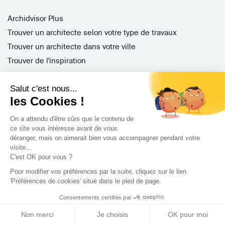
Archidvisor Plus
Trouver un architecte selon votre type de travaux
Trouver un architecte dans votre ville
Trouver de l'inspiration
Salut c'est nous...
Rejoignez-nous !
les Cookies !
On a attendu d'être sûrs que le contenu de
ce site vous intéresse avant de vous
déranger, mais on aimerait bien vous accompagner pendant votre
visite...
C'est OK pour vous ?
Pour modifier vos préférences par la suite, cliquez sur le lien
'Préférences de cookies' situé dans le pied de page.
Archidvisor
Consentements certifiés par
13 Rue des Cordeliers, 33000 Bordeaux, France
Non merci
Je choisis
OK pour moi