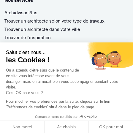
Nos services
Archidvisor Plus
Trouver un architecte selon votre type de travaux
Trouver un architecte dans votre ville
Trouver de l'inspiration
Salut c'est nous...
les Cookies !
Rejoignez-nous !
On a attendu d'être sûrs que le contenu de
ce site vous intéresse avant de vous
déranger, mais on aimerait bien vous accompagner pendant votre
visite...
C'est OK pour vous ?
Pour modifier vos préférences par la suite, cliquez sur le lien
'Préférences de cookies' situé dans le pied de page.
Archidvisor
Consentements certifiés par
13 Rue des Cordeliers, 33000 Bordeaux, France
Non merci
Je choisis
OK pour moi