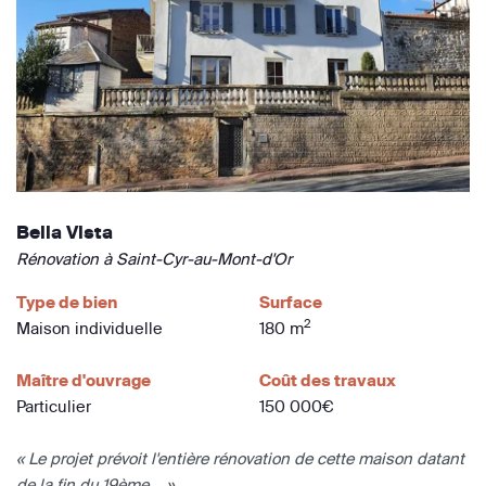
Bella Vista
Rénovation à Saint-Cyr-au-Mont-d'Or
Type de bien
Surface
2
Maison individuelle
180 m
Maître d'ouvrage
Coût des travaux
Particulier
150 000€
« Le projet prévoit l'entière rénovation de cette maison datant
de la fin du 19ème... »