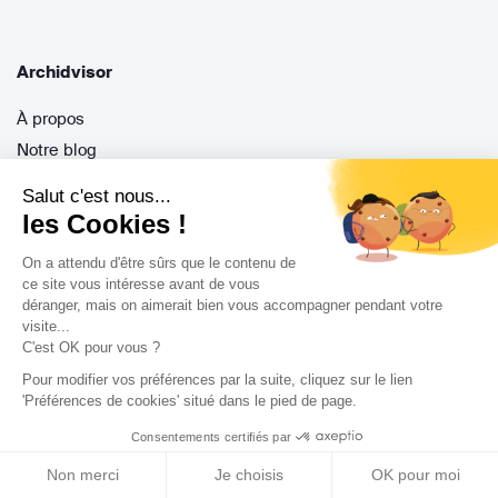
Archidvisor
À propos
Notre blog
Presse
Salut c'est nous...
Nos partenaires
les Cookies !
Nous contacter
On a attendu d'être sûrs que le contenu de
CGV / CGU
ce site vous intéresse avant de vous
Politique de confidentialité
déranger, mais on aimerait bien vous accompagner pendant votre
visite...
Gestion des cookies
C'est OK pour vous ?
Pour modifier vos préférences par la suite, cliquez sur le lien
'Préférences de cookies' situé dans le pied de page.
Porteurs de projet
Consentements certifiés par
Comment ça marche ?
Non merci
Je choisis
OK pour moi
Questions fréquentes