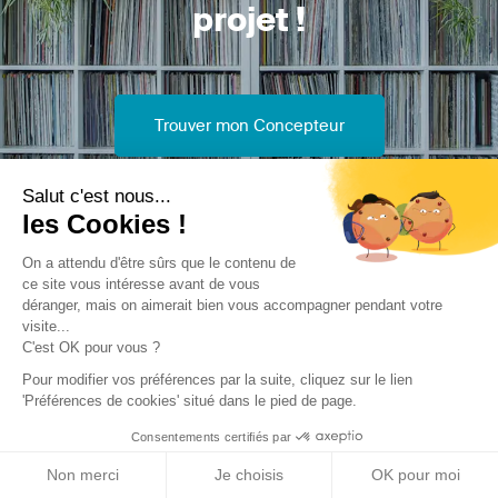
projet !
Trouver mon Concepteur
Salut c'est nous...
les Cookies !
On a attendu d'être sûrs que le contenu de
ce site vous intéresse avant de vous
Trouver une réalisation
/
Construction neuve
/
Maison
déranger, mais on aimerait bien vous accompagner pendant votre
visite...
individuelle
/
Maison Bi-familiale
C'est OK pour vous ?
Pour modifier vos préférences par la suite, cliquez sur le lien
'Préférences de cookies' situé dans le pied de page.
Consentements certifiés par
Non merci
Je choisis
OK pour moi
Archidvisor