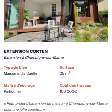
EXTENSION CORTEN
Extension à Champigny-sur-Marne
Type de bien
Surface
2
Maison individuelle
25 m
Maître d'ouvrage
Coût des travaux
Particulier
106 000€
« Petit projet d’extension de maison à Champigny-sur-Marne
pour une jolie couple... »