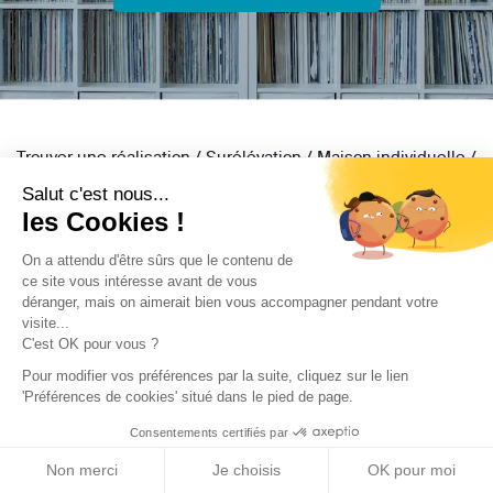
Trouver une réalisation
/
Surélévation
/
Maison individuelle
/
SURELEVATION COLOMBES
Salut c'est nous...
les Cookies !
On a attendu d'être sûrs que le contenu de
ce site vous intéresse avant de vous
déranger, mais on aimerait bien vous accompagner pendant votre
visite...
Archidvisor
C'est OK pour vous ?
Pour modifier vos préférences par la suite, cliquez sur le lien
À propos
'Préférences de cookies' situé dans le pied de page.
Notre blog
Consentements certifiés par
Presse
Non merci
Je choisis
OK pour moi
Nos partenaires