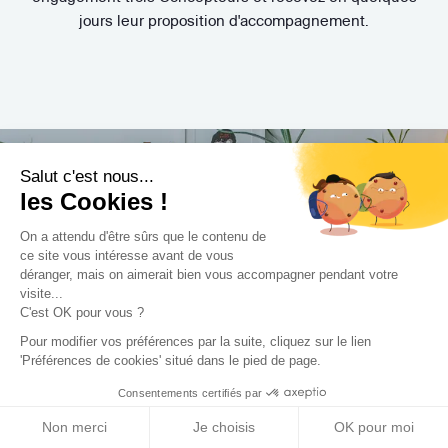
jours leur proposition d'accompagnement.
Salut c'est nous...
les Cookies !
Trouvez le professionnel
On a attendu d'être sûrs que le contenu de
le plus adapté à votre
ce site vous intéresse avant de vous
déranger, mais on aimerait bien vous accompagner pendant votre
projet !
visite...
C'est OK pour vous ?
Pour modifier vos préférences par la suite, cliquez sur le lien
'Préférences de cookies' situé dans le pied de page.
Consentements certifiés par
Trouver mon Concepteur
Non merci
Je choisis
OK pour moi