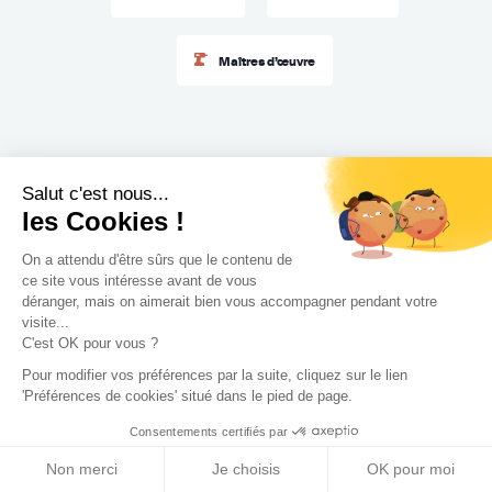
Maîtres d’œuvre
Salut c'est nous...
les Cookies !
On a attendu d'être sûrs que le contenu de
ce site vous intéresse avant de vous
Faire appel à nos
déranger, mais on aimerait bien vous accompagner pendant votre
visite...
professionnels pour votre
C'est OK pour vous ?
Pour modifier vos préférences par la suite, cliquez sur le lien
projet : 4 bonnes raisons
'Préférences de cookies' situé dans le pied de page.
Consentements certifiés par
Non merci
Je choisis
OK pour moi