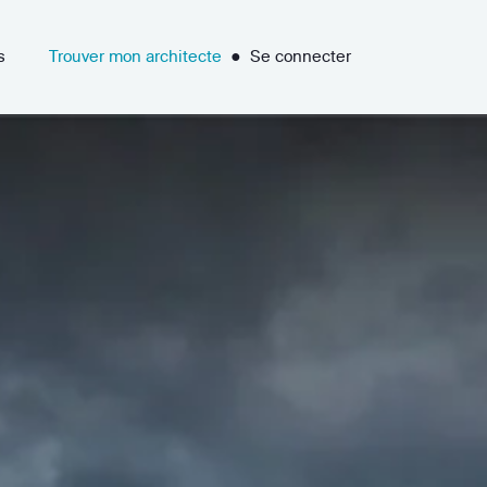
s
Trouver mon architecte
●
Se connecter