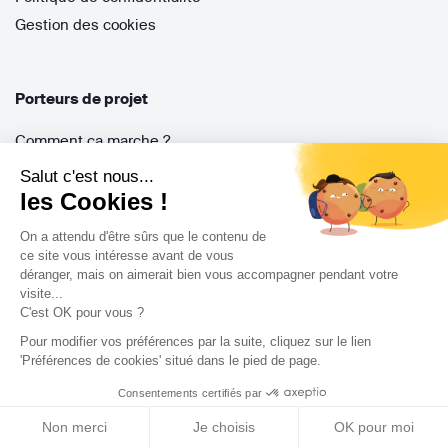
Gestion des cookies
Porteurs de projet
Comment ça marche ?
Questions fréquentes
Salut c'est nous...
Mission de conseil
les Cookies !
Contractant Général
On a attendu d'être sûrs que le contenu de
S'inscrire
ce site vous intéresse avant de vous
déranger, mais on aimerait bien vous accompagner pendant votre
Nos architectes
visite...
Nos guides
C'est OK pour vous ?
Nos réalisations
Pour modifier vos préférences par la suite, cliquez sur le lien
'Préférences de cookies' situé dans le pied de page.
Nos avis
Consentements certifiés par
Non merci
Je choisis
OK pour moi