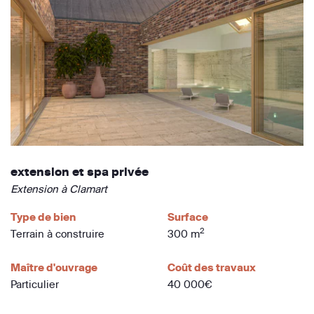
extension et spa privée
Extension à Clamart
Type de bien
Surface
2
Terrain à construire
300 m
Maître d'ouvrage
Coût des travaux
Particulier
40 000€