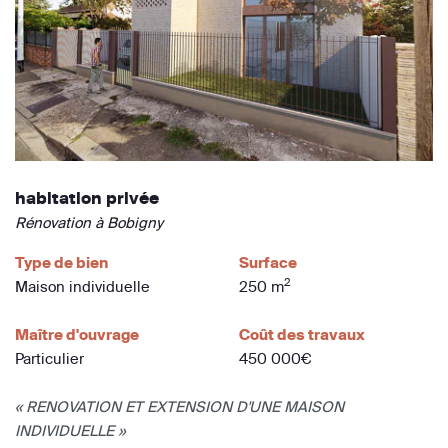
habitation privée
Rénovation à Bobigny
Type de bien
Surface
2
Maison individuelle
250 m
Maître d'ouvrage
Coût des travaux
Particulier
450 000€
« RENOVATION ET EXTENSION D'UNE MAISON
INDIVIDUELLE »