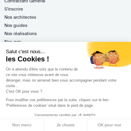
Contractant Général
S'inscrire
Nos architectes
Nos guides
Nos réalisations
Nos avis
Salut c'est nous...
les Cookies !
On a attendu d'être sûrs que le contenu de
ce site vous intéresse avant de vous
Professionnels
déranger, mais on aimerait bien vous accompagner pendant votre
visite...
C'est OK pour vous ?
Je suis architecte
Je suis une entreprise
Pour modifier vos préférences par la suite, cliquez sur le lien
'Préférences de cookies' situé dans le pied de page.
Je suis maître d'oeuvre
Consentements certifiés par
Je suis un architecte d'intérieur
Je suis décorateur
Non merci
Je choisis
OK pour moi