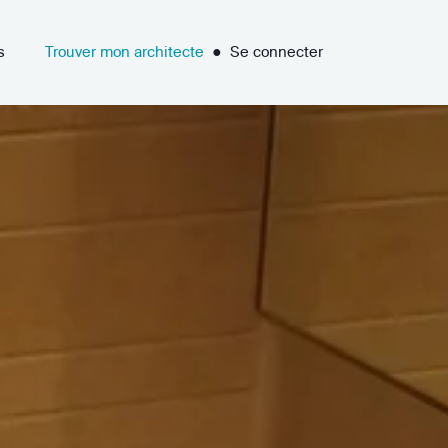
s
Trouver mon architecte
●
Se connecter