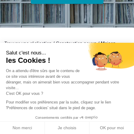
Trouver une réalisation
/
Construction neuve
/
Maison
individuelle
/
EMILE
Salut c'est nous...
les Cookies !
On a attendu d'être sûrs que le contenu de
ce site vous intéresse avant de vous
déranger, mais on aimerait bien vous accompagner pendant votre
visite...
Archidvisor
C'est OK pour vous ?
Pour modifier vos préférences par la suite, cliquez sur le lien
À propos
'Préférences de cookies' situé dans le pied de page.
Notre blog
Consentements certifiés par
Presse
Non merci
Je choisis
OK pour moi
Nos partenaires