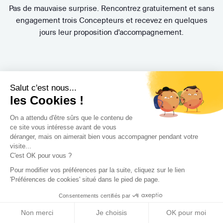
Pas de mauvaise surprise. Rencontrez gratuitement et sans
engagement trois Concepteurs et recevez en quelques
jours leur proposition d'accompagnement.
Salut c'est nous...
les Cookies !
On a attendu d'être sûrs que le contenu de
ce site vous intéresse avant de vous
Trouvez le professionnel
déranger, mais on aimerait bien vous accompagner pendant votre
visite...
le plus adapté à votre
C'est OK pour vous ?
projet !
Pour modifier vos préférences par la suite, cliquez sur le lien
'Préférences de cookies' situé dans le pied de page.
Consentements certifiés par
Non merci
Je choisis
OK pour moi
Trouver mon Concepteur