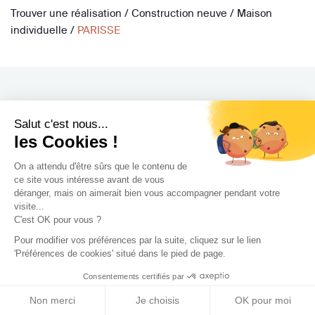
Trouver une réalisation
/
Construction neuve
/
Maison
individuelle
/
PARISSE
Salut c'est nous...
Archidvisor
les Cookies !
À propos
On a attendu d'être sûrs que le contenu de
Notre blog
ce site vous intéresse avant de vous
déranger, mais on aimerait bien vous accompagner pendant votre
Presse
visite...
Nos partenaires
C'est OK pour vous ?
Nous contacter
Pour modifier vos préférences par la suite, cliquez sur le lien
'Préférences de cookies' situé dans le pied de page.
CGV / CGU
Consentements certifiés par
Politique de confidentialité
Gestion des cookies
Non merci
Je choisis
OK pour moi