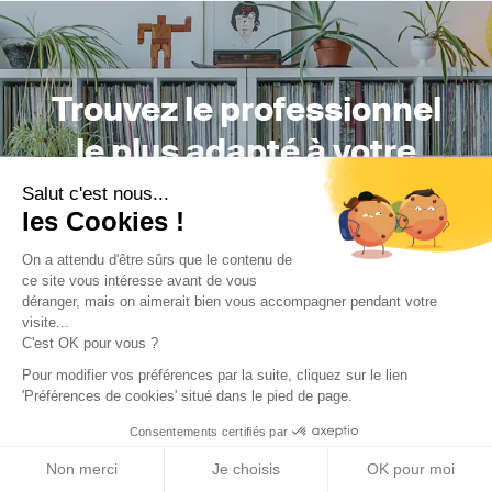
Trouvez le professionnel
le plus adapté à votre
projet !
Salut c'est nous...
les Cookies !
On a attendu d'être sûrs que le contenu de
ce site vous intéresse avant de vous
Trouver mon Concepteur
déranger, mais on aimerait bien vous accompagner pendant votre
visite...
C'est OK pour vous ?
Pour modifier vos préférences par la suite, cliquez sur le lien
'Préférences de cookies' situé dans le pied de page.
Consentements certifiés par
Non merci
Je choisis
OK pour moi
Trouver une réalisation
/
Rénovation
/
Maison individuelle
/