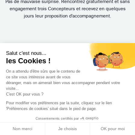
Pas de mauvaise surprise. Rencontrez gratuitement et sans
engagement trois Concepteurs et recevez en quelques
jours leur proposition d'accompagnement.
Salut c'est nous...
les Cookies !
On a attendu d'être sûrs que le contenu de
Trouvez le professionnel
ce site vous intéresse avant de vous
déranger, mais on aimerait bien vous accompagner pendant votre
le plus adapté à votre
visite...
C'est OK pour vous ?
projet !
Pour modifier vos préférences par la suite, cliquez sur le lien
'Préférences de cookies' situé dans le pied de page.
Consentements certifiés par
Non merci
Je choisis
OK pour moi
Trouver mon Concepteur