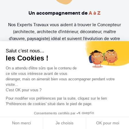
Un accompagnement de
A à Z
Nos Experts Travaux vous aident à trouver le Concepteur
(architecte, architecte d'intérieur, décorateur, maître
d'œuvre, paysagiste) idéal et suivent l'évolution de votre
projet. Bénéficiez également de la Protection Juridique
Salut c'est nous...
Travaux MMA offerte et de nombreuses garanties
les Cookies !
exclusives.
On a attendu d'être sûrs que le contenu de
ce site vous intéresse avant de vous
déranger, mais on aimerait bien vous accompagner pendant votre
visite...
C'est OK pour vous ?
Pour modifier vos préférences par la suite, cliquez sur le lien
'Préférences de cookies' situé dans le pied de page.
3 rendez-vous
gratuits
Consentements certifiés par
Pas de mauvaise surprise. Rencontrez gratuitement et sans
Non merci
Je choisis
OK pour moi
engagement trois Concepteurs et recevez en quelques