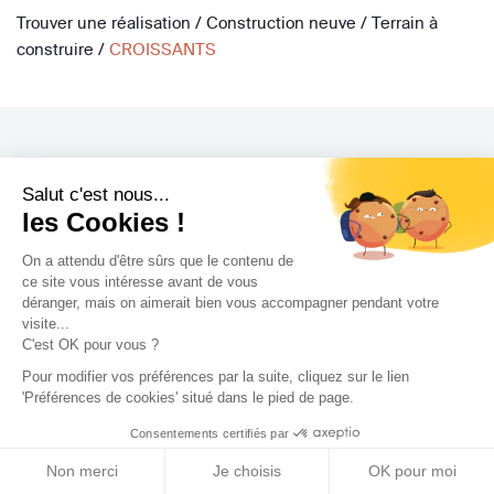
Trouver une réalisation
/
Construction neuve
/
Terrain à
construire
/
CROISSANTS
Salut c'est nous...
Archidvisor
les Cookies !
À propos
On a attendu d'être sûrs que le contenu de
ce site vous intéresse avant de vous
Notre blog
déranger, mais on aimerait bien vous accompagner pendant votre
Presse
visite...
C'est OK pour vous ?
Nos partenaires
Nous contacter
Pour modifier vos préférences par la suite, cliquez sur le lien
'Préférences de cookies' situé dans le pied de page.
CGV / CGU
Consentements certifiés par
Politique de confidentialité
Gestion des cookies
Non merci
Je choisis
OK pour moi