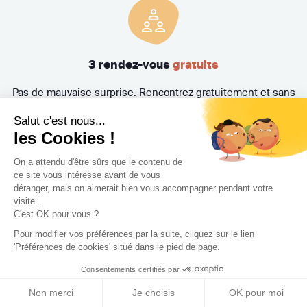
3 rendez-vous
gratuits
Pas de mauvaise surprise. Rencontrez gratuitement et sans
engagement trois Concepteurs et recevez en quelques
Salut c'est nous...
jours leur proposition d'accompagnement.
les Cookies !
On a attendu d'être sûrs que le contenu de
ce site vous intéresse avant de vous
déranger, mais on aimerait bien vous accompagner pendant votre
visite...
C'est OK pour vous ?
Pour modifier vos préférences par la suite, cliquez sur le lien
'Préférences de cookies' situé dans le pied de page.
Trouvez le professionnel
Consentements certifiés par
le plus adapté à votre
Non merci
Je choisis
OK pour moi