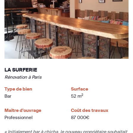
LA SURFERIE
Rénovation à Paris
Type de bien
Surface
2
Bar
52 m
Maître d'ouvrage
Coût des travaux
Professionnel
87 000€
« Initialement bar à chicha, le nouveau propriétaire souhaitait