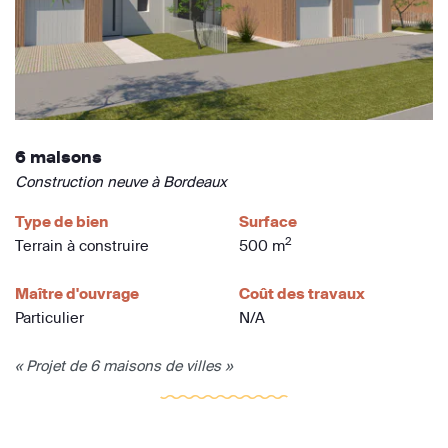
6 maisons
Construction neuve à Bordeaux
Type de bien
Surface
2
Terrain à construire
500 m
Maître d'ouvrage
Coût des travaux
Particulier
N/A
« Projet de 6 maisons de villes »