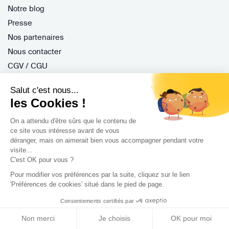
Notre blog
Presse
Nos partenaires
Nous contacter
CGV / CGU
Politique de confidentialité
Salut c'est nous...
Gestion des cookies
les Cookies !
On a attendu d'être sûrs que le contenu de
ce site vous intéresse avant de vous
Porteurs de projet
déranger, mais on aimerait bien vous accompagner pendant votre
visite...
Comment ça marche ?
C'est OK pour vous ?
Questions fréquentes
Pour modifier vos préférences par la suite, cliquez sur le lien
Mission de conseil
'Préférences de cookies' situé dans le pied de page.
Contractant Général
Consentements certifiés par
S'inscrire
Non merci
Je choisis
OK pour moi
Nos architectes