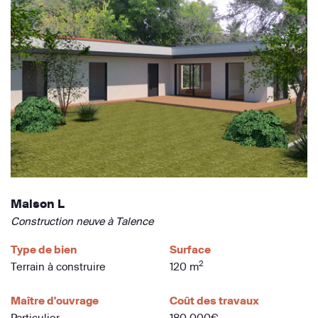
Maison L
Construction neuve à Talence
Type de bien
Surface
2
Terrain à construire
120 m
Maître d'ouvrage
Coût des travaux
Particulier
180 000€