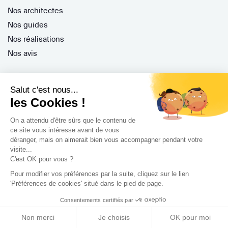
Nos architectes
Nos guides
Nos réalisations
Nos avis
Salut c'est nous...
les Cookies !
Professionnels
On a attendu d'être sûrs que le contenu de
ce site vous intéresse avant de vous
déranger, mais on aimerait bien vous accompagner pendant votre
Je suis architecte
visite...
Je suis une entreprise
C'est OK pour vous ?
Je suis maître d'oeuvre
Pour modifier vos préférences par la suite, cliquez sur le lien
Je suis un architecte d'intérieur
'Préférences de cookies' situé dans le pied de page.
Je suis décorateur
Consentements certifiés par
Je suis un paysagiste
Non merci
Je choisis
OK pour moi
Je suis contractant général