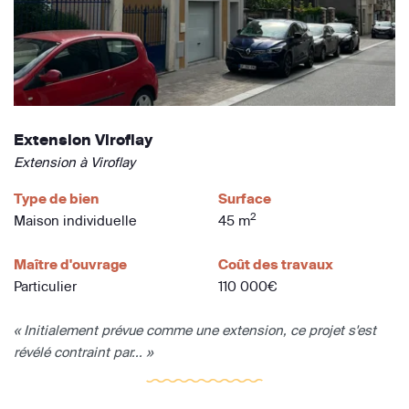
Extension Viroflay
Extension à Viroflay
Type de bien
Surface
2
Maison individuelle
45 m
Maître d'ouvrage
Coût des travaux
Particulier
110 000€
« Initialement prévue comme une extension, ce projet s'est
révélé contraint par... »