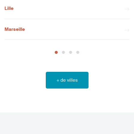
Lille
Marseille
+ de villes