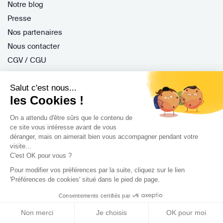
Notre blog
Presse
Nos partenaires
Nous contacter
CGV / CGU
Politique de confidentialité
Salut c'est nous...
Gestion des cookies
les Cookies !
On a attendu d'être sûrs que le contenu de
Porteurs de projet
ce site vous intéresse avant de vous
déranger, mais on aimerait bien vous accompagner pendant votre
Comment ça marche ?
visite...
C'est OK pour vous ?
Questions fréquentes
Pour modifier vos préférences par la suite, cliquez sur le lien
Mission de conseil
'Préférences de cookies' situé dans le pied de page.
Contractant Général
Consentements certifiés par
S'inscrire
Non merci
Je choisis
OK pour moi
Nos architectes