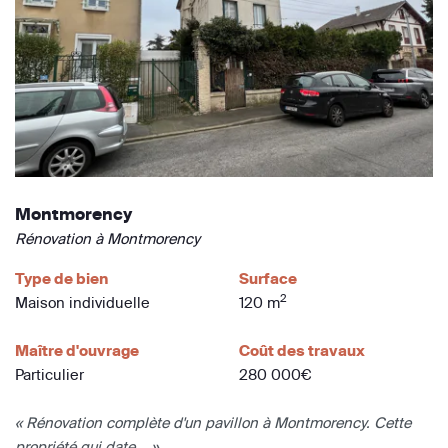
Montmorency
Rénovation à Montmorency
Type de bien
Surface
2
Maison individuelle
120 m
Maître d'ouvrage
Coût des travaux
Particulier
280 000€
« Rénovation complète d'un pavillon à Montmorency. Cette
propriété qui date... »