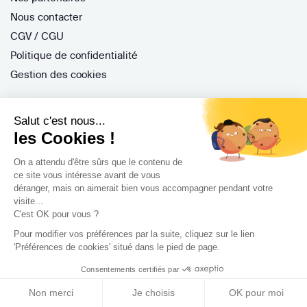
Nous contacter
CGV / CGU
Politique de confidentialité
Gestion des cookies
Salut c'est nous...
Porteurs de projet
les Cookies !
Comment ça marche ?
On a attendu d'être sûrs que le contenu de
Questions fréquentes
ce site vous intéresse avant de vous
déranger, mais on aimerait bien vous accompagner pendant votre
Mission de conseil
visite...
Contractant Général
C'est OK pour vous ?
S'inscrire
Pour modifier vos préférences par la suite, cliquez sur le lien
'Préférences de cookies' situé dans le pied de page.
Nos architectes
Nos guides
Consentements certifiés par
Nos réalisations
Non merci
Je choisis
OK pour moi