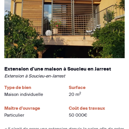
Extension d'une maison à Soucieu en Jarrest
Extension à Soucieu-en-Jarrest
Type de bien
Surface
2
Maison individuelle
20 m
Maître d'ouvrage
Coût des travaux
Particulier
50 000€
« Il s'agit de creer une extension depuis le salon afin de créer