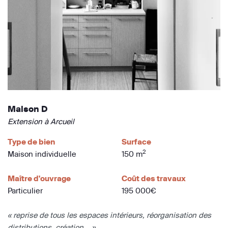
Maison D
Extension à Arcueil
Type de bien
Surface
2
Maison individuelle
150 m
Maître d'ouvrage
Coût des travaux
Particulier
195 000€
« reprise de tous les espaces intérieurs, réorganisation des
distributions, création... »