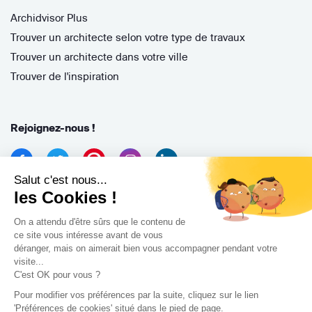
Archidvisor Plus
Trouver un architecte selon votre type de travaux
Trouver un architecte dans votre ville
Trouver de l'inspiration
Rejoignez-nous !
Salut c'est nous...
les Cookies !
On a attendu d'être sûrs que le contenu de
ce site vous intéresse avant de vous
déranger, mais on aimerait bien vous accompagner pendant votre
Archidvisor
visite...
13 Rue des Cordeliers, 33000 Bordeaux, France
C'est OK pour vous ?
Pour modifier vos préférences par la suite, cliquez sur le lien
Copyright 2021
'Préférences de cookies' situé dans le pied de page.