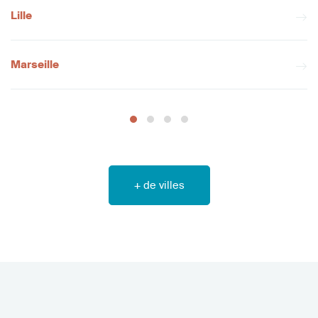
Lille
Marseille
+ de villes