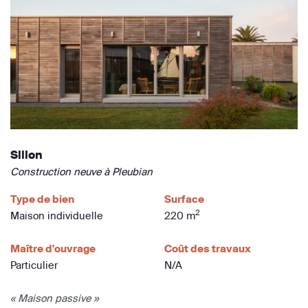
Sillon
Construction neuve à Pleubian
Type de bien
Surface
2
Maison individuelle
220 m
Maître d'ouvrage
Coût des travaux
Particulier
N/A
« Maison passive »