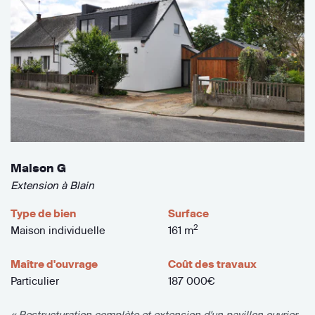
Maison G
Extension à Blain
Type de bien
Surface
2
Maison individuelle
161 m
Maître d'ouvrage
Coût des travaux
Particulier
187 000€
« Restructuration complète et extension d'un pavillon ouvrier