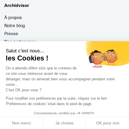
Archidvisor
À propos
Notre blog
Presse
Nos partenaires
Nous contacter
Salut c'est nous...
les Cookies !
CGV / CGU
Politique de confidentialité
On a attendu d'être sûrs que le contenu de
Gestion des cookies
ce site vous intéresse avant de vous
déranger, mais on aimerait bien vous accompagner pendant votre
visite...
C'est OK pour vous ?
Porteurs de projet
Pour modifier vos préférences par la suite, cliquez sur le lien
'Préférences de cookies' situé dans le pied de page.
Comment ça marche ?
Consentements certifiés par
Questions fréquentes
Mission de conseil
Non merci
Je choisis
OK pour moi