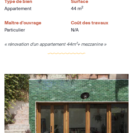
Type de bien
Surface
2
Appartement
44 m
Maître d'ouvrage
Coût des travaux
Particulier
N/A
« rénovation d'un appartement 44m²+ mezzanine »