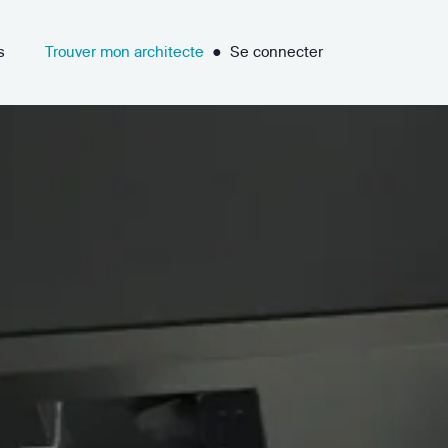
s
Trouver mon architecte
●
Se connecter