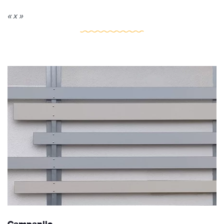
« x »
Campanile