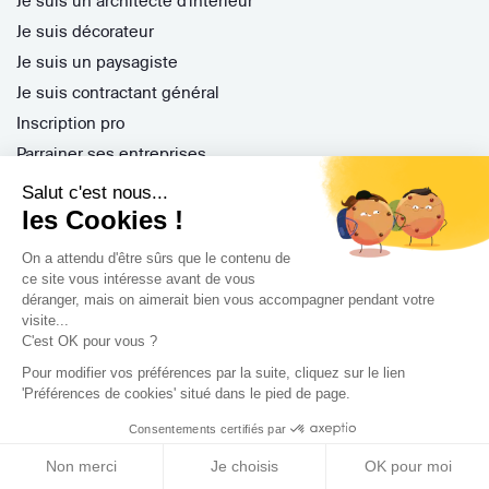
Je suis un architecte d'intérieur
Je suis décorateur
Je suis un paysagiste
Je suis contractant général
Inscription pro
Parrainer ses entreprises
Gérer ses appels d'offres
Salut c'est nous...
Encaisser ses factures
les Cookies !
Questions Fréquentes
On a attendu d'être sûrs que le contenu de
ce site vous intéresse avant de vous
déranger, mais on aimerait bien vous accompagner pendant votre
visite...
Nos services
C'est OK pour vous ?
Archidvisor Plus
Pour modifier vos préférences par la suite, cliquez sur le lien
'Préférences de cookies' situé dans le pied de page.
Trouver un architecte selon votre type de travaux
Consentements certifiés par
Trouver un architecte dans votre ville
Trouver de l'inspiration
Non merci
Je choisis
OK pour moi