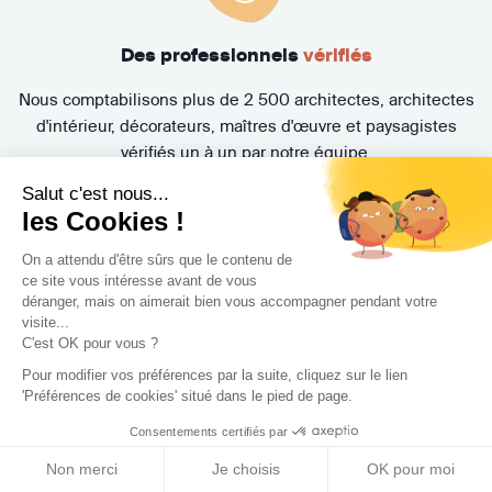
Des professionnels
vérifiés
Nous comptabilisons plus de 2 500 architectes, architectes
d'intérieur, décorateurs, maîtres d'œuvre et paysagistes
vérifiés un à un par notre équipe.
Salut c'est nous...
les Cookies !
On a attendu d'être sûrs que le contenu de
ce site vous intéresse avant de vous
déranger, mais on aimerait bien vous accompagner pendant votre
visite...
Un accompagnement de
A à Z
C'est OK pour vous ?
Pour modifier vos préférences par la suite, cliquez sur le lien
Nos Experts Travaux vous aident à trouver le Concepteur
'Préférences de cookies' situé dans le pied de page.
(architecte, architecte d'intérieur, décorateur, maître
Consentements certifiés par
d'œuvre, paysagiste) idéal et suivent l'évolution de votre
projet. Bénéficiez également de la Protection Juridique
Non merci
Je choisis
OK pour moi