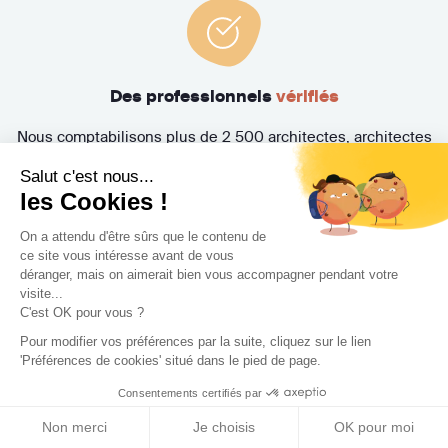
Des professionnels
vérifiés
Nous comptabilisons plus de 2 500 architectes, architectes
d'intérieur, décorateurs, maîtres d'œuvre et paysagistes
Salut c'est nous...
vérifiés un à un par notre équipe.
les Cookies !
On a attendu d'être sûrs que le contenu de
ce site vous intéresse avant de vous
déranger, mais on aimerait bien vous accompagner pendant votre
visite...
C'est OK pour vous ?
Pour modifier vos préférences par la suite, cliquez sur le lien
Un accompagnement de
A à Z
'Préférences de cookies' situé dans le pied de page.
Consentements certifiés par
Nos Experts Travaux vous aident à trouver le Concepteur
(architecte, architecte d'intérieur, décorateur, maître
Non merci
Je choisis
OK pour moi
d'œuvre, paysagiste) idéal et suivent l'évolution de votre