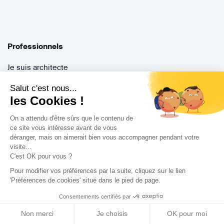
Professionnels
Je suis architecte
Je suis une entreprise
Salut c'est nous...
Je suis maître d'oeuvre
les Cookies !
Je suis un architecte d'intérieur
On a attendu d'être sûrs que le contenu de
Je suis décorateur
ce site vous intéresse avant de vous
Je suis un paysagiste
déranger, mais on aimerait bien vous accompagner pendant votre
visite...
Je suis contractant général
C'est OK pour vous ?
Inscription pro
Pour modifier vos préférences par la suite, cliquez sur le lien
Parrainer ses entreprises
'Préférences de cookies' situé dans le pied de page.
Gérer ses appels d'offres
Consentements certifiés par
Encaisser ses factures
Non merci
Je choisis
OK pour moi
Questions Fréquentes