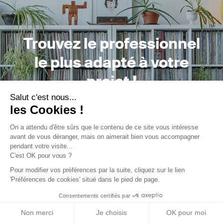
Trouvez le professionnel
le plus adapté à votre
projet !
Salut c'est nous...
les Cookies !
On a attendu d'être sûrs que le contenu de
ce site vous intéresse avant de vous
Trouver mon Concepteur
déranger, mais on aimerait bien vous accompagner pendant votre
visite...
C'est OK pour vous ?
Pour modifier vos préférences par la suite, cliquez sur le lien
'Préférences de cookies' situé dans le pied de page.
Consentements certifiés par
Trouver une réalisation
/
Rénovation
/
Maison individuelle
/
Non merci
Je choisis
OK pour moi
RÉNOVATION MAISON