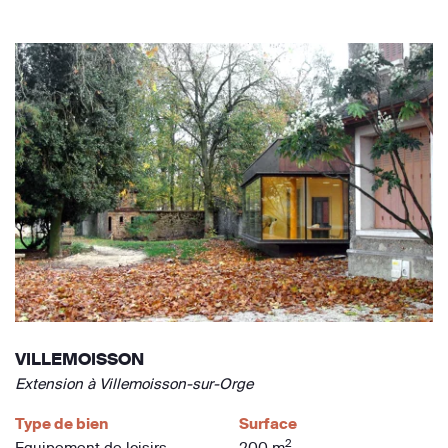
VILLEMOISSON
Extension à Villemoisson-sur-Orge
Type de bien
Surface
2
Equipement de loisirs
200 m