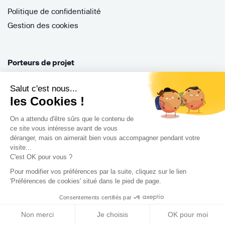
Politique de confidentialité
Gestion des cookies
Porteurs de projet
Comment ça marche ?
Salut c'est nous...
Questions fréquentes
les Cookies !
Mission de conseil
On a attendu d'être sûrs que le contenu de
Contractant Général
ce site vous intéresse avant de vous
déranger, mais on aimerait bien vous accompagner pendant votre
S'inscrire
visite...
Nos architectes
C'est OK pour vous ?
Nos guides
Pour modifier vos préférences par la suite, cliquez sur le lien
'Préférences de cookies' situé dans le pied de page.
Nos réalisations
Nos avis
Consentements certifiés par
Non merci
Je choisis
OK pour moi