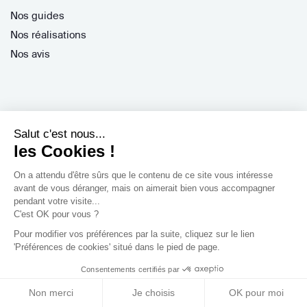
Nos guides
Nos réalisations
Nos avis
Salut c'est nous...
Professionnels
les Cookies !
Je suis architecte
On a attendu d'être sûrs que le contenu de ce site vous intéresse
avant de vous déranger, mais on aimerait bien vous accompagner
Je suis une entreprise
pendant votre visite...
Je suis maître d'oeuvre
C'est OK pour vous ?
Je suis un architecte d'intérieur
Pour modifier vos préférences par la suite, cliquez sur le lien
Je suis décorateur
'Préférences de cookies' situé dans le pied de page.
Je suis un paysagiste
Consentements certifiés par
Je suis contractant général
Non merci
Je choisis
OK pour moi
Inscription pro