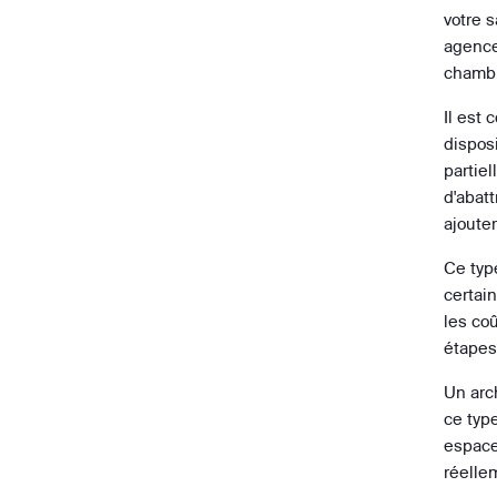
votre s
agence
chambre
Il est 
dispos
partiel
d'abat
ajoute
Ce typ
certai
les co
étapes
Un arch
ce type
espace
réelle