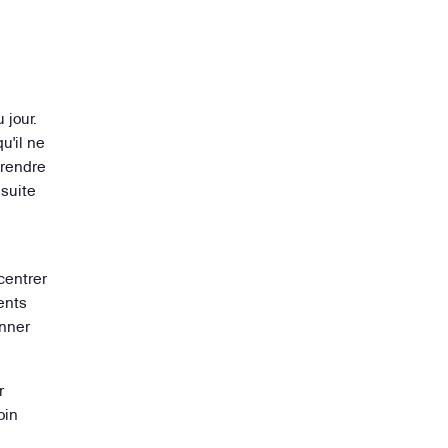
 jour.
u'il ne
prendre
 suite
centrer
ents
onner
r
oin