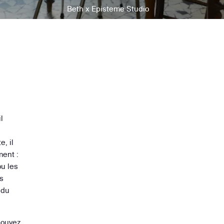
Beth x Episteme Studio
l
, il
ment :
ou les
s
 du
pouvez