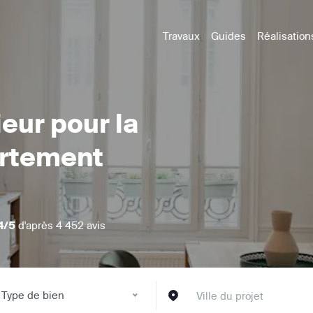
Travaux
Guides
Réalisation
ieur pour la
artement
4/5
d'après 4 452 avis
Type de bien