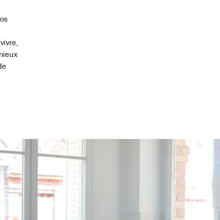
vos
vivre,
 mieux
de