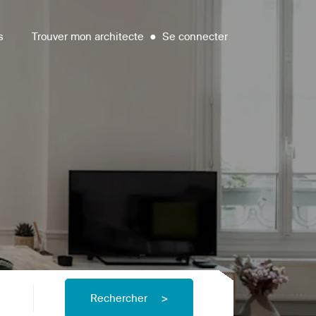
s
Trouver mon architecte
●
Se connecter
Rechercher
>