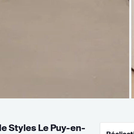
e Styles Le Puy-en-