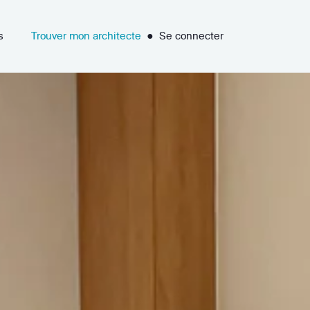
s
Trouver mon architecte
●
Se connecter