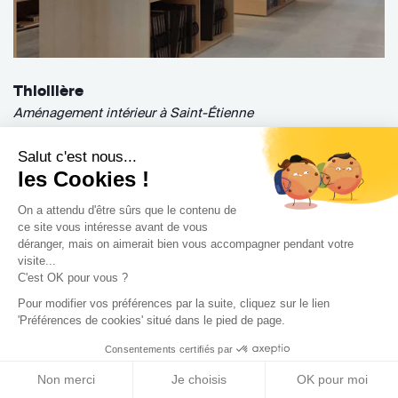
Thiollière
Aménagement intérieur à Saint-Étienne
Type de bien
Surface
Salut c'est nous...
2
Commerce
110 m
les Cookies !
On a attendu d'être sûrs que le contenu de
Maître d'ouvrage
Coût des travaux
ce site vous intéresse avant de vous
Professionnel
50 000€
déranger, mais on aimerait bien vous accompagner pendant votre
visite...
« Création du showroom d'un magasin de peinture »
C'est OK pour vous ?
Pour modifier vos préférences par la suite, cliquez sur le lien
'Préférences de cookies' situé dans le pied de page.
Consentements certifiés par
Non merci
Je choisis
OK pour moi