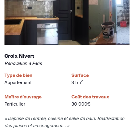
Croix Nivert
Rénovation à Paris
Type de bien
Surface
2
Appartement
31 m
Maître d'ouvrage
Coût des travaux
Particulier
30 000€
« Dépose de l'entrée, cuisine et salle de bain. Réaffectation
des pièces et aménagement... »