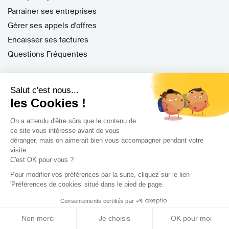
Parrainer ses entreprises
Gérer ses appels d'offres
Encaisser ses factures
Questions Fréquentes
Salut c'est nous...
Nos services
les Cookies !
Archidvisor Plus
On a attendu d'être sûrs que le contenu de
Trouver un architecte selon votre type de travaux
ce site vous intéresse avant de vous
déranger, mais on aimerait bien vous accompagner pendant votre
Trouver un architecte dans votre ville
visite...
Trouver de l'inspiration
C'est OK pour vous ?
Pour modifier vos préférences par la suite, cliquez sur le lien
'Préférences de cookies' situé dans le pied de page.
Rejoignez-nous !
Consentements certifiés par
Non merci
Je choisis
OK pour moi