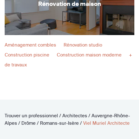
Rénovation de maison
Aménagement combles
Rénovation studio
Construction piscine
Construction maison moderne
+
de travaux
Trouver un professionnel
/
Architectes
/
Auvergne-Rhône-
Alpes
/
Drôme
/
Romans-sur-Isère
/
Viel Muriel Architecte