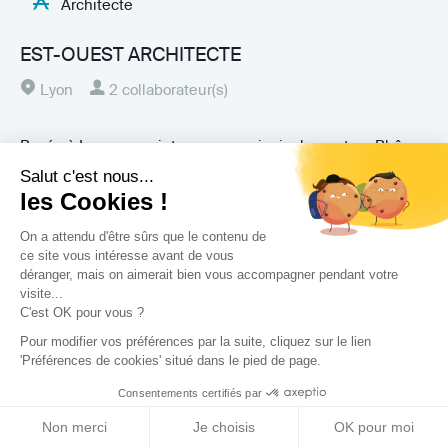
Architecte
EST-OUEST ARCHITECTE
Lyon
2 collaborateur(s)
Basés à Lyon, nous intervenons principalement en Rhône-
Alpes et en Ile de France. Nous...
Salut c'est nous...
les Cookies !
103 avis
Fiche détaillée ➝
On a attendu d'être sûrs que le contenu de
ce site vous intéresse avant de vous
déranger, mais on aimerait bien vous accompagner pendant votre
visite...
C'est OK pour vous ?
Pour modifier vos préférences par la suite, cliquez sur le lien
'Préférences de cookies' situé dans le pied de page.
Consentements certifiés par
Non merci
Je choisis
OK pour moi