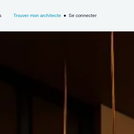
s
Trouver mon architecte
●
Se connecter