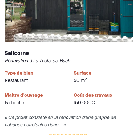
Salicorne
Rénovation à La Teste-de-Buch
Type de bien
Surface
2
Restaurant
50 m
Maître d'ouvrage
Coût des travaux
Particulier
150 000€
« Ce projet consiste en la rénovation d'une grappe de
cabanes ostreicoles dans... »