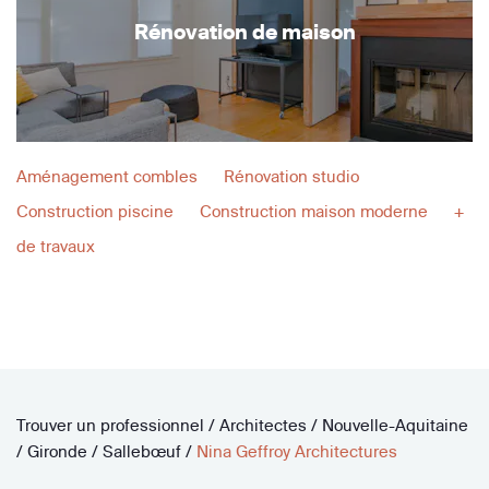
Rénovation de maison
Aménagement combles
Rénovation studio
Construction piscine
Construction maison moderne
+
de travaux
Trouver un professionnel
/
Architectes
/
Nouvelle-Aquitaine
/
Gironde
/
Sallebœuf
/
Nina Geffroy Architectures