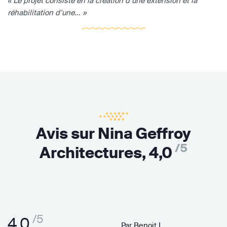
« Le projet consiste en la création d’une extension et la
réhabilitation d’une... »
Avis sur Nina Geffroy
/5
Architectures,
4,0
/5
4,0
Par
Benoit L.