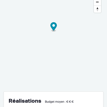
Réalisations
Budget moyen :
€€€