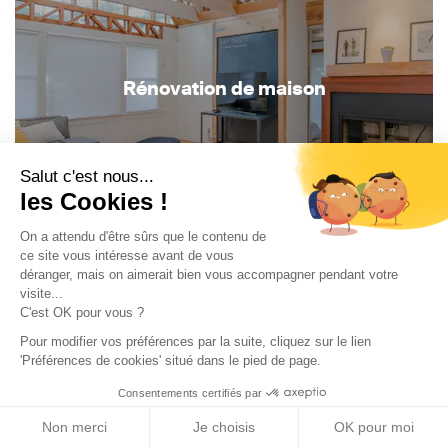
Rénovation de maison
Salut c'est nous...
les Cookies !
Aménagement combles
Rénovation studio
On a attendu d'être sûrs que le contenu de
Construction piscine
Construction maison moderne
+
ce site vous intéresse avant de vous
déranger, mais on aimerait bien vous accompagner pendant votre
de travaux
visite...
C'est OK pour vous ?
Pour modifier vos préférences par la suite, cliquez sur le lien
'Préférences de cookies' situé dans le pied de page.
Consentements certifiés par
Non merci
Je choisis
OK pour moi