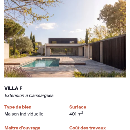
VILLA F
Extension à Caissargues
Type de bien
Surface
2
Maison individuelle
401 m
Maître d'ouvrage
Coût des travaux