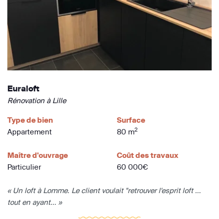
Euraloft
Rénovation à Lille
Type de bien
Surface
2
Appartement
80 m
Maître d'ouvrage
Coût des travaux
Particulier
60 000€
« Un loft à Lomme. Le client voulait "retrouver l'esprit loft ...
tout en ayant... »